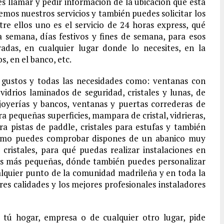
 es llamar y pedir información de la ubicación qué está
mos nuestros servicios y también puedes solicitar los
tre ellos uno es el servicio de 24 horas express, qué
a semana, días festivos y fines de semana, para esos
radas, en cualquier lugar donde lo necesites, en la
, en el banco, etc.
s gustos y todas las necesidades como: ventanas con
vidrios laminados de seguridad, cristales y lunas, de
a joyerías y bancos, ventanas y puertas correderas de
para pequeñas superficies, mampara de cristal, vidrieras,
ra pistas de paddle, cristales para estufas y también
, cómo puedes comprobar dispones de un abanico muy
ristales, para qué puedas realizar instalaciones en
las más pequeñas, dónde también puedes personalizar
cualquier punto de la comunidad madrileña y en toda la
ores calidades y los mejores profesionales instaladores
e tú hogar, empresa o de cualquier otro lugar, pide